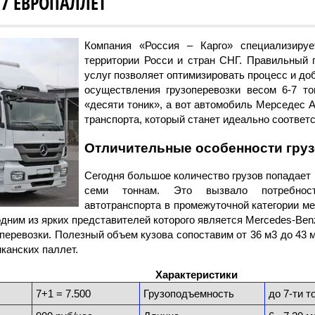
17 ЕВРОПАЛЛЕТ
Компания «Россия – Карго» специализируе
территории Росси и стран СНГ. Правильный 
услуг позволяет оптимизировать процесс и д
осуществления грузоперевозки весом 6-7 то
«десяти тоник», а вот автомобиль Мерседес А
транспорта, который станет идеально соответ
Отличительные особенности груз
Сегодня большое количество грузов попадает 
семи тоннам. Это вызвало потребнос
автотранспорта в промежуточной категории ме
одним из ярких представителей которого является Mercedes-Ben
перевозки. Полезный объем кузова сопоставим от 36 м3 до 43 м
иканских паллет.
еревозки Характеристики
7+1 = 7.500
Грузоподъемность
до 7-ти т