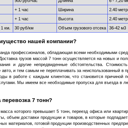
900 руб/час
Длинна
6 - 7,20 
+ 1 час
Ширина
2.40 метр
+ 1 час
Высота
2.40 метр
 1 км.
30 руб/км
Объем грузового отсека
36-42 м3
имущество нашей компании?
манда профессионалов, обладающая всеми необходимыми сред
 Доставка грузов массой 7 тонн осуществляется на новых и по
ания и другие непредвиденные обстоятельства. Стоимость
авто, и тем самым не переплачивать за неиспользованный в 
ды в работе с каждым клиентом, что становится причиной 
слугами. Мы имеем все необходимые пропуска для въезда в лю
а перевозка 7 тонн?
 масса которого превышает 5 тонн, переезд офиса или квартиры
ы, объем доставки продукции и товаров, в которые подпадае
ных материалов, готовой продукции производственных предпри